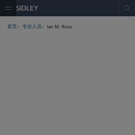
Open Menu
Ope
Ian M. Ross
首页
专业人员
breadcrumbs
iross
@sidley.com
商业诉讼及争议
金融业务/消费者集团诉讼