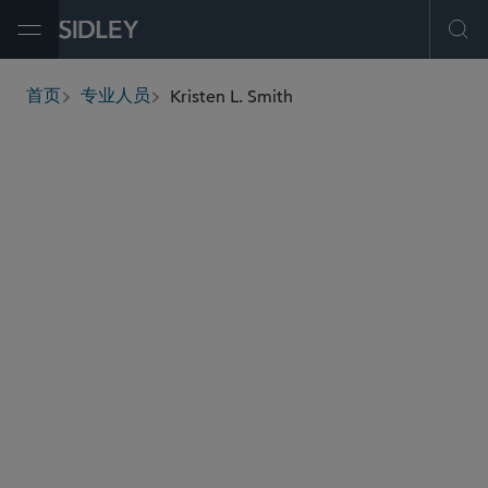
Open Menu
Ope
Kristen L. Smith
首页
专业人员
breadcrumbs
kristen.smith
@sidley.com
环球金融
私募基金