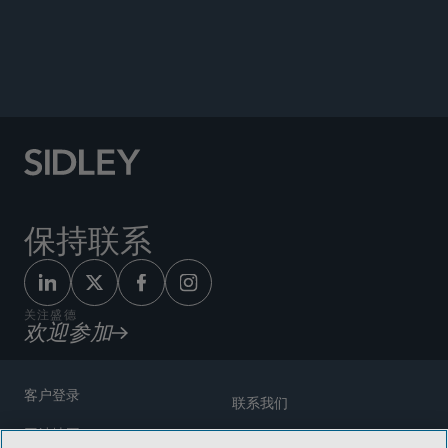
Author, “Lightening the Load: Whether the Burden
of Proof for Overcoming a Patent’s Presumption of
Validity Should Be Lowered,”
Fordham Law
Review,
April 2010
.
保持联系
关注盛德
欢迎参加
客户登录
联系我们
网站地图
奖励方式