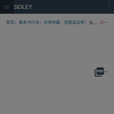
Open Menu
反倾销、反补贴税及贸易救济措施
首页
服务与行业
全球仲裁、贸易及讼辩
breadcrumbs
概述