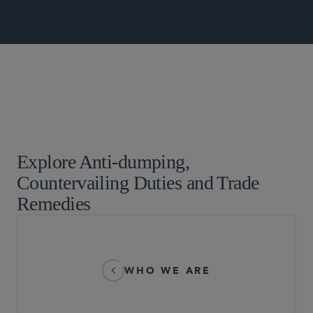
农业综合企业
全球仲裁、贸易及讼辩
Explore Anti-dumping,
Countervailing Duties and Trade
Remedies
WHO WE ARE