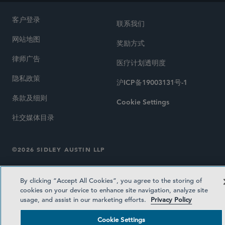
客户登录
联系我们
网站地图
奖励方式
律师广告
医疗计划透明度
隐私政策
沪ICP备19003131号-1
条款及细则
Cookie Settings
社交媒体目录
©2026 SIDLEY AUSTIN LLP
By clicking “Accept All Cookies”, you agree to the storing of
cookies on your device to enhance site navigation, analyze site
usage, and assist in our marketing efforts.
Privacy Policy
Cookie Settings