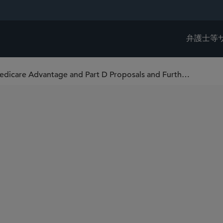
弁護士等
CMS Reverses Course on Certain Medicare Advantage and Part D Proposals and Further Implements Inflation Reduction Act