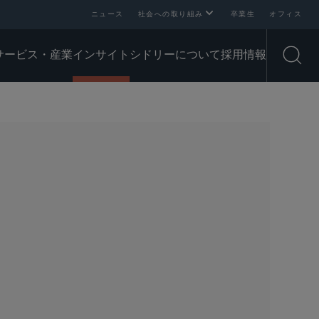
ニュース
社会への取り組み
卒業生
オフィス
サービス・産業
インサイト
シドリーについて
採用情報
Open
SHARE