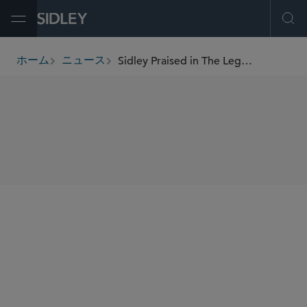
Open Menu
Ope
Sidley Praised in The Legal 500 UK 2024
ホーム
ニュース
breadcrumbs
SHARE
The Legal 500 UK