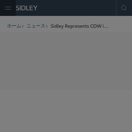
Open Menu
Ope
Sidley Represents CDW in Its Acquisition of Mission Cloud Services
ホーム
ニュース
breadcrumbs
SHARE