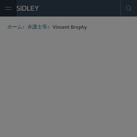
Open Menu
Ope
Vincent Brophy
ホーム
弁護士等
breadcrumbs
vbrophy
@sidley.com
独占禁止法・競争法
M＆A