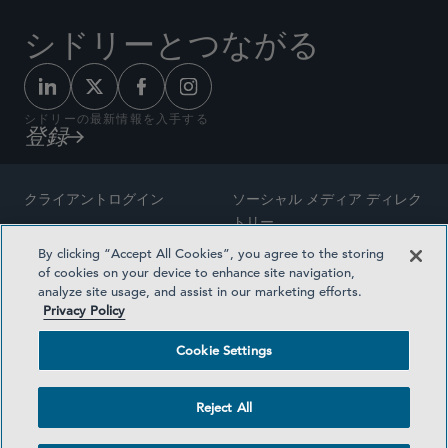
シドリーとつながる
シドリーの最新情報を入手する
登録
クライアントログイン
ソーシャル メディア ディレク
トリー
サイトマップ
By clicking “Accept All Cookies”, you agree to the storing
ご連絡先
of cookies on your device to enhance site navigation,
弁護士の広告
analyze site usage, and assist in our marketing efforts.
賞の方法論
Privacy Policy
プライバシー方針
医療保険プランの透明性
Cookie Settings
利用規約
Cookie Settings
Reject All