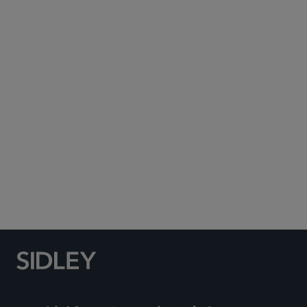
Subscribe to Sidley Publications
Social Media Directory