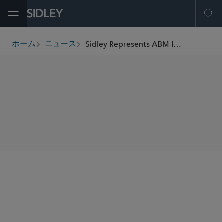
Open Menu
Ope
Sidley Represents ABM In Its US$275 Million Acquisition of WGNSTAR
ホーム
ニュース
breadcrumbs
SHARE