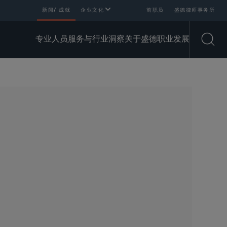
新闻/ 成就
企业文化
前职员
盛德律师事务所
专业人员
服务与行业
洞察
关于盛德
职业发展
Open
SHARE