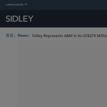
LANGUAGES
Sidley Represents ABM In Its US$275 Mill
首页
News
breadcrumbs