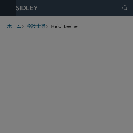
Open Menu
Ope
Heidi Levine
ホーム
弁護士等
breadcrumbs
hlevine
@sidley.com