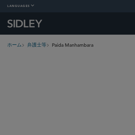
LANGUAGES
Paida Manhambara
ホーム
弁護士等
breadcrumbs
pmanhambara
@sidley.com