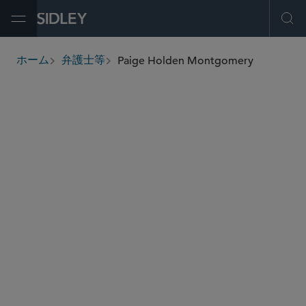
Open Menu
Ope
Paige Holden Montgomery
ホーム
弁護士等
breadcrumbs
pmontgomery
@sidley.com
危機管理と戦略的対応
上場企業アドバイザリー