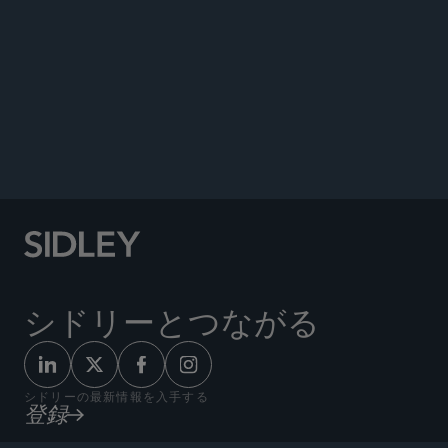
Reporter
, September 5, 2007.
“Owolabi v.
Air France
and
Moses v. Air Afrique
—
District Courts Deny Relief to Plaintiffs Injured by
Torts Committed by State-Owned Airlines,” SMU
Dedman School of Law
Journal of Air Law and
Commerce
, 2001.
シドリーとつながる
シドリーの最新情報を入手する
登録