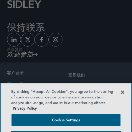
保持联系
关注盛德
欢迎参加
客户登录
联系我们
网站地图
奖励方式
By clicking “Accept All Cookies”, you agree to the storing
律师广告
of cookies on your device to enhance site navigation,
医疗计划透明度
analyze site usage, and assist in our marketing efforts.
隐私政策
Privacy Policy
沪ICP备19003131号-1
条款及细则
Cookie Settings
Cookie Settings
社交媒体目录