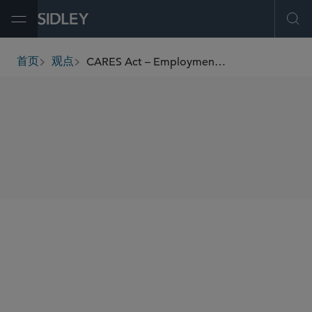
Open Menu
Ope
CARES Act – Employment Provisions
首页
观点
breadcrumbs
SHARE