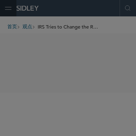
Open Menu
Ope
IRS Tries to Change the Rules on Research Credit Refund Claims
首页
观点
breadcrumbs
SHARE