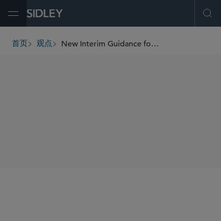
Open Menu
Ope
New Interim Guidance for Analyzing Greenhouse Gas and Climate Change Effects for Federal Actions
首页
观点
breadcrumbs
SHARE