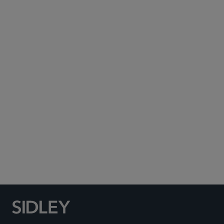
Subscribe to Sidley Publications
Social Media Directory