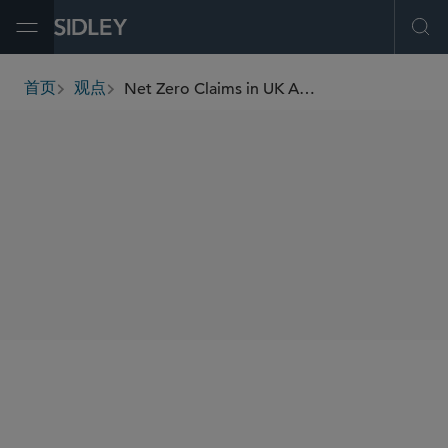
Open Menu
Ope
Net Zero Claims in UK Advertising: What Companies Need to Know About the Risk of Greenwashing
首页
观点
breadcrumbs
SHARE