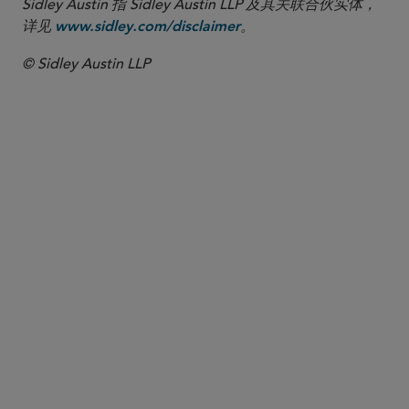
Sidley Austin 指 Sidley Austin LLP 及其关联合伙实体，
详见
。
www.sidley.com/disclaimer
© Sidley Austin LLP
合伙人律师
Matthew Shankland
mshankland
@sidley.com