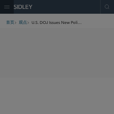
Open Menu
Ope
U.S. DOJ Issues New Policy on Voluntary Self-Disclosure and Environmental Crimes
首页
观点
breadcrumbs
SHARE