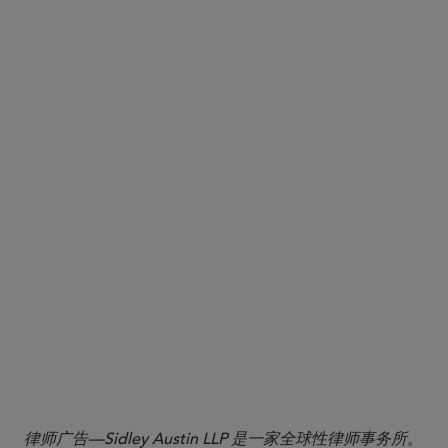
memorandum
Corporate
Enforcement and Voluntary Self-Disclosure Policy
here
United States Attorneys’ Offices Voluntary
Self-Disclosure Policy
More
律师广告—Sidley Austin LLP 是一家全球性律师事务所。