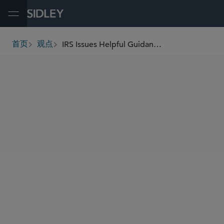
Open Menu
IRS Issues Helpful Guidance on Energy Community Credit Adder
首页
观点
breadcrumbs
SHARE