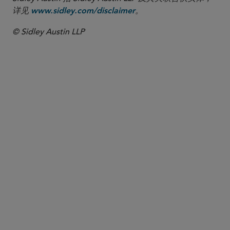
详见
。
www.sidley.com/disclaimer
© Sidley Austin LLP
合伙人律师
John T. Schaff
jschaff
@sidley.com