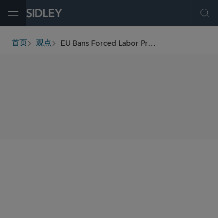
Open Menu
Ope
EU Bans Forced Labor Products
首页
观点
breadcrumbs
SHARE