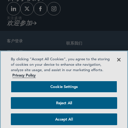
关注盛德
欢迎参加
客户登录
联系我们
网站地图
奖励方式
By clicking “Accept All Cookies”, you agree to the storing
律师广告
of cookies on your device to enhance site navigation,
医疗计划透明度
analyze site usage, and assist in our marketing efforts.
隐私政策
Privacy Policy
沪ICP备19003131号-1
条款及细则
Cookie Settings
Cookie Settings
社交媒体目录
Reject All
©2026 SIDLEY AUSTIN LLP
Accept All