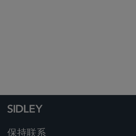
Subscribe to Sidley Publications
Social Media Directory
保持联系