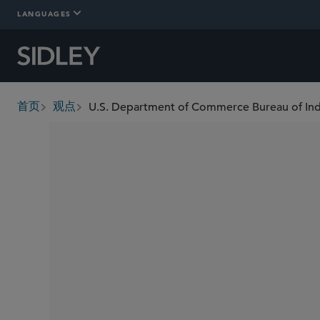
LANGUAGES
首页
观点
breadcrumbs