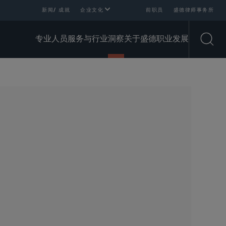
新闻/ 成就
企业文化
前职员
盛德律师事务所
专业人员
服务与行业
洞察
关于盛德
职业发展
Open
SHARE