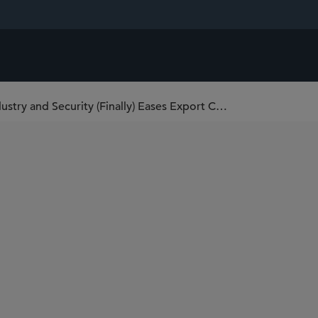
U.S. Department of Commerce Bureau of Industry and Security (Finally) Eases Export Controls on Syria; Some Limitations Remain