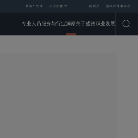
新闻/ 成就
企业文化
前职员
盛德律师事务所
专业人员
服务与行业
洞察
关于盛德
职业发展
Open
SHARE