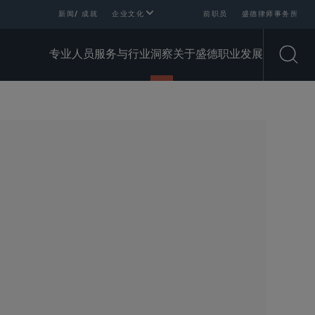
新闻/ 成就
企业文化
前职员
盛德律师事务所
专业人员
服务与行业
洞察
关于盛德
职业发展
Open
SHARE