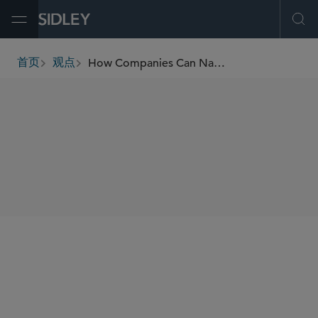
Open Menu
Ope
How Companies Can Navigate Uncertainty Amid Tariffs and Government Cuts
首页
观点
breadcrumbs
SHARE