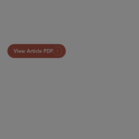
View Article PDF
合伙人律师
Francesca Blythe
fblythe
@sidley.com