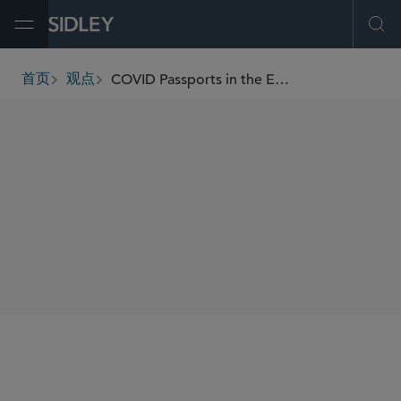
Open Menu
Ope
COVID Passports in the EU and Switzerland
首页
观点
breadcrumbs
AUTHORS
Francesca Blythe
Josefine Sommer
SHARE