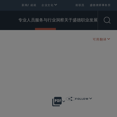
新闻/ 成就
企业文化
前职员
盛德律师事务所
专业人员
服务与行业
洞察
关于盛德
职业发展
Open
可用翻译
FOLLOW