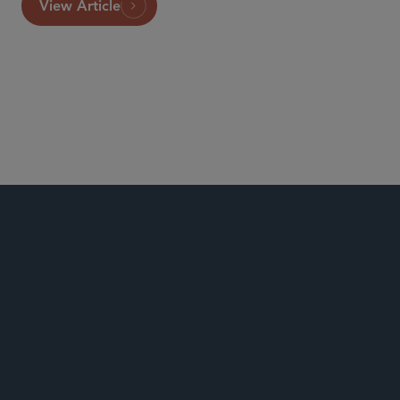
View Article
商业诉讼及争议
金融业务/消费者集团诉讼
雇员退休收入保障法诉讼