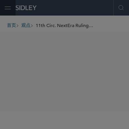
Open Menu
Ope
11th Circ. NextEra Ruling Broadens Loss Causation Standard
首页
观点
breadcrumbs
AUTHORS
Ian M. Ross
Ava M. Gruener
SHARE