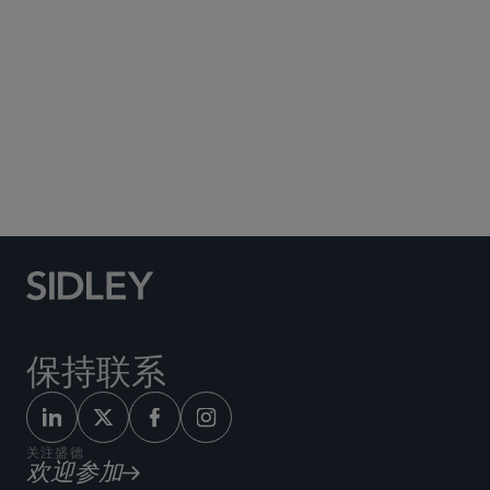
最高法院、上诉及诉讼策略
商业诉讼及争议
员工福利与管理层薪酬
金融业务/消费者集团诉讼
劳工、劳资及移民
保持联系
关注盛德
欢迎参加