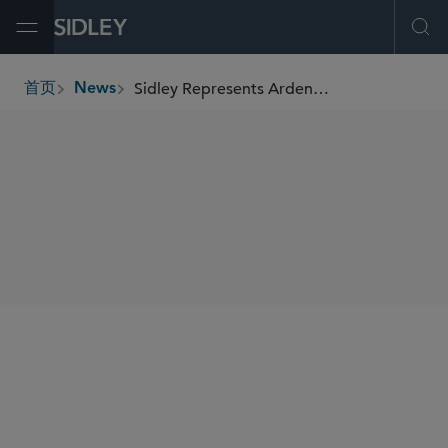
Open Menu
Ope
Sidley Represents Ardent Health in Its US$192 Million IPO
首页
News
breadcrumbs
SHARE