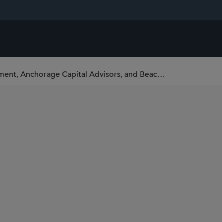
Sidley Represents Brigade Capital Management, Anchorage Capital Advisors, and Beach Point Capital Management in Exchange Offer for Finance of America Companies