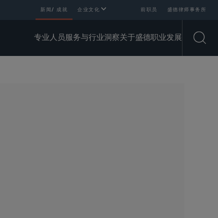
新闻/ 成就
企业文化
前职员
盛德律师事务所
专业人员
服务与行业
洞察
关于盛德
职业发展
Open
SHARE