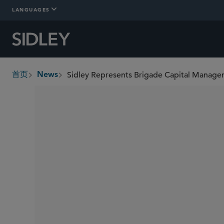
LANGUAGES
首页
News
breadcrumbs