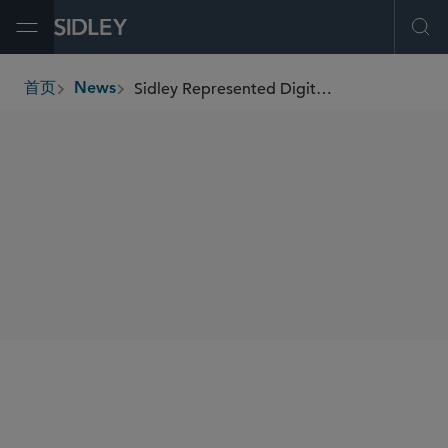
Open Menu
Ope
Sidley Represented DigitalBridge and Aberdeen Investments on the Acquisition of Equans Infra & Mobility
首页
News
breadcrumbs
SHARE