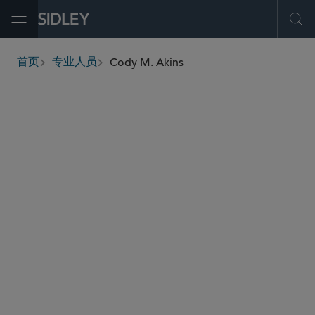
Open Menu
Ope
Cody M. Akins
首页
专业人员
breadcrumbs
cakins
@sidley.com
诉讼监管
最高法院、上诉及诉讼策略