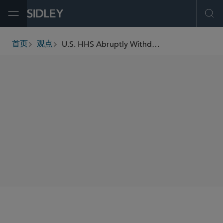
Open Menu
Ope
U.S. HHS Abruptly Withdraws Longstanding “Richardson Waiver” Requiring Notice and Comment for Public Benefit Rules
首页
观点
breadcrumbs
SHARE