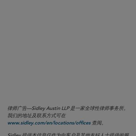
1
HHS, Policy on Adhering to the Text of the Administrative
Procedure Act, 90 Fed. Reg. 11,029 (Mar. 3, 2025).
2
See 36 Fed. Reg. 2,532 (Feb. 5, 1971).
3
47 Fed. Reg. 26,861 (June 22, 1982).
4
Id.
at 26,680.
5
90 Fed. Reg. at 11,029.
6
Id.
7
See, e.g., 42 U.S.C. §§ 1395y(
l
), 1395hh(a)(2), 1395hh(b)(1).
律师广告—Sidley Austin LLP 是一家全球性律师事务所。
我们的地址及联系方式可在
查阅。
www.sidley.com/en/locations/offices
Sidley 提供本信息仅作为向客户及其他友好人士提供的服