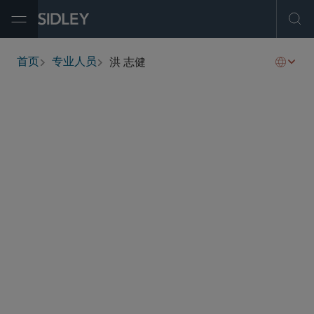
Open Menu
Ope
洪 志健
首页
专业人员
breadcrumbs
desmond.ang
@sidley.com
商业诉讼及争议