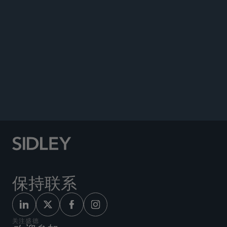
合著，“‘不容许走不当的捷径’：开曼群岛法院澄清谁
有权提出将票据发行人清盘的呈请”，《企业争议电
子杂志》（2023年7-9月）
偿还债务的商业压力足以满足在香港清盘外国公司的
利益要求，发表于《盛德动态》（2022 年 7 月）
合著，“第一章：中国商务纠纷仲裁”，《争议解决在
中国》第二版，JurisNet（2020年）
保持联系
关注盛德