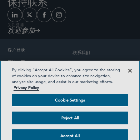
保持联系
关注盛德
欢迎参加
客户登录
联系我们
网站地图
奖励方式
By clicking “Accept All Cookies”, you agree to the storing
律师广告
of cookies on your device to enhance site navigation,
医疗计划透明度
analyze site usage, and assist in our marketing efforts.
隐私政策
Privacy Policy
沪ICP备19003131号-1
条款及细则
Cookie Settings
Cookie Settings
社交媒体目录
Reject All
©2026 SIDLEY AUSTIN LLP
Accept All