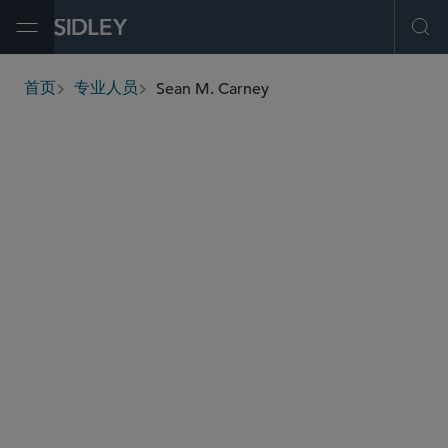
Open Menu
Ope
Sean M. Carney
首页
专业人员
breadcrumbs
scarney
@sidley.com