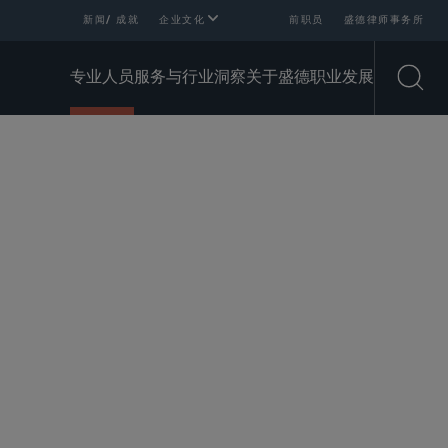
新闻/ 成就
企业文化
前职员
盛德律师事务所
专业人员
服务与行业
洞察
关于盛德
职业发展
Open