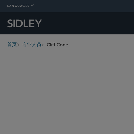
LANGUAGES
Cliff Cone
首页
专业人员
breadcrumbs
cliff.cone
@sidley.com