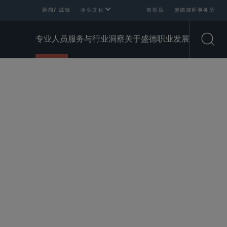
新闻/ 成就
企业文化
前职员
盛德律师事务所
专业人员
服务与行业
洞察
关于盛德
职业发展
Open