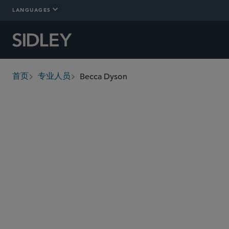
LANGUAGES
Becca Dyson
首页
专业人员
breadcrumbs
bdyson
@sidley.com