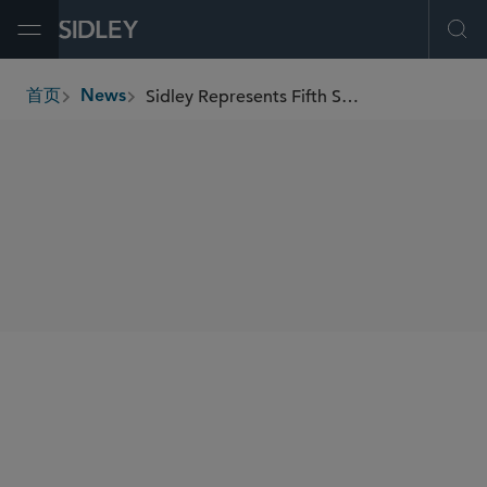
Open Menu
Ope
Sidley Represents Fifth Star in PARTS iD’s Chapter 11 Restructuring
首页
News
breadcrumbs
SHARE