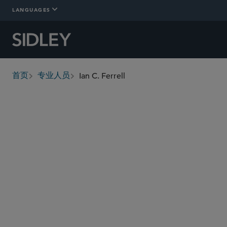
LANGUAGES
Ian C. Ferrell
首页
专业人员
breadcrumbs
iferrell
@sidley.com