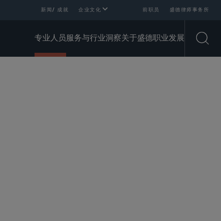
新闻/ 成就
企业文化
前职员
盛德律师事务所
专业人员
服务与行业
洞察
关于盛德
职业发展
Open