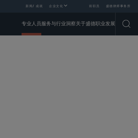
新闻/ 成就
企业文化
前职员
盛德律师事务所
专业人员
服务与行业
洞察
关于盛德
职业发展
Open