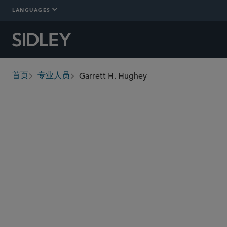
LANGUAGES
Garrett H. Hughey
首页
专业人员
breadcrumbs
garrett.hughey
@sidley.com