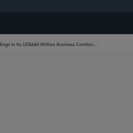
Sidley Represents Presidio Investment Holdings in Its US$660 Million Business Combination to Form Presidio Production Company