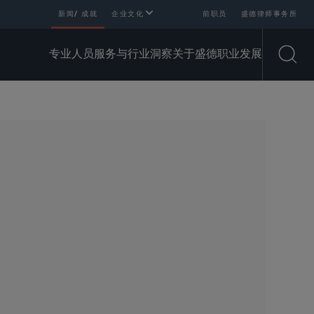
新闻/ 成就
企业文化
前职员
盛德律师事务所
专业人员
服务与行业
洞察
关于盛德
职业发展
Open
SHARE