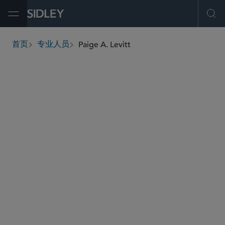
Open Menu
Ope
Paige A. Levitt
首页
专业人员
breadcrumbs
plevitt
@sidley.com