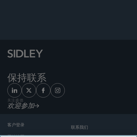
Quoted in, “Junge Juristinnen sollten ihre Karriere
nicht präventiv aufgeben [Young female lawyers
should not give up their careers preemptively],”
LTO
, July 19, 2025.
保持联系
关注盛德
欢迎参加
客户登录
联系我们