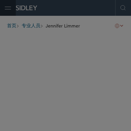
Open Menu
Ope
Jennifer Limmer
首页
专业人员
breadcrumbs
jennifer.limmer
@sidley.com
并购
私募基金
股东激进主义及公司防御