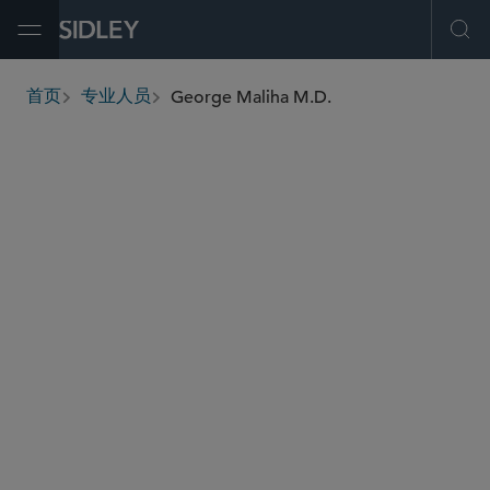
Open Menu
Ope
George Maliha M.D.
首页
专业人员
breadcrumbs
george.maliha
@sidley.com
医疗保健