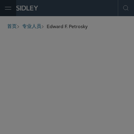
Open Menu
Ope
Edward F. Petrosky
首页
专业人员
breadcrumbs
epetrosky
@sidley.com
资本市场
公司治理和合规
投资基金、投资顾问及金融衍生工具