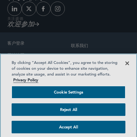
关注盛德
欢迎参加
客户登录
联系我们
网站地图
奖励方式
By clicking “Accept All Cookies”, you agree to the storing
律师广告
of cookies on your device to enhance site navigation,
医疗计划透明度
analyze site usage, and assist in our marketing efforts.
隐私政策
Privacy Policy
沪ICP备19003131号-1
条款及细则
Cookie Settings
Cookie Settings
社交媒体目录
Reject All
©2026 SIDLEY AUSTIN LLP
Accept All