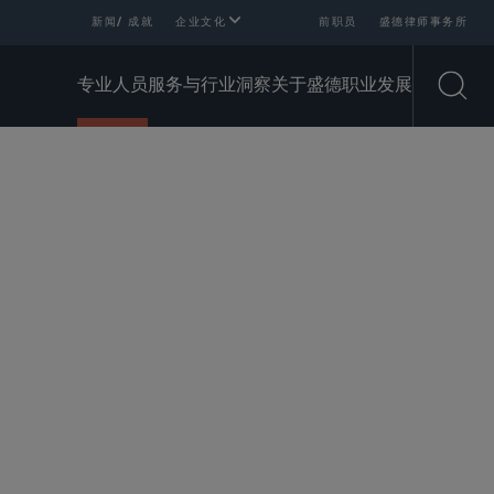
新闻/ 成就
企业文化
前职员
盛德律师事务所
专业人员
服务与行业
洞察
关于盛德
职业发展
Open