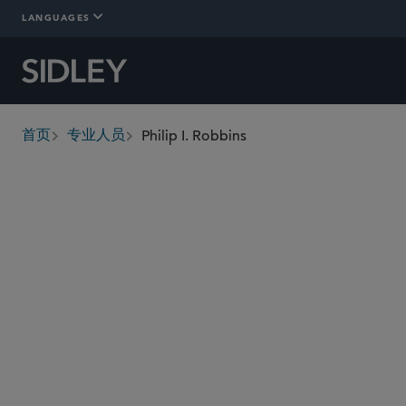
LANGUAGES
Philip I. Robbins
首页
专业人员
breadcrumbs
probbins
@sidley.com