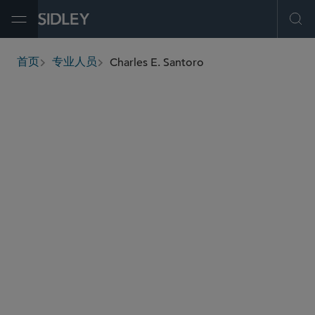
Open Menu
Ope
Charles E. Santoro
首页
专业人员
breadcrumbs
charles.santoro
@sidley.com
并购
股东激进主义及公司防御