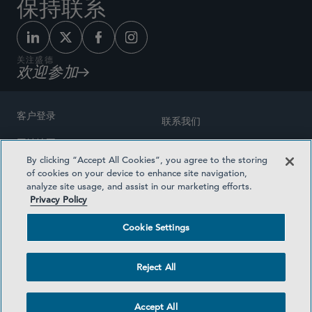
保持联系
关注盛德
欢迎参加
客户登录
联系我们
网站地图
奖励方式
By clicking “Accept All Cookies”, you agree to the storing
律师广告
of cookies on your device to enhance site navigation,
医疗计划透明度
analyze site usage, and assist in our marketing efforts.
隐私政策
Privacy Policy
沪ICP备19003131号-1
条款及细则
Cookie Settings
Cookie Settings
社交媒体目录
Reject All
©2026 SIDLEY AUSTIN LLP
Accept All