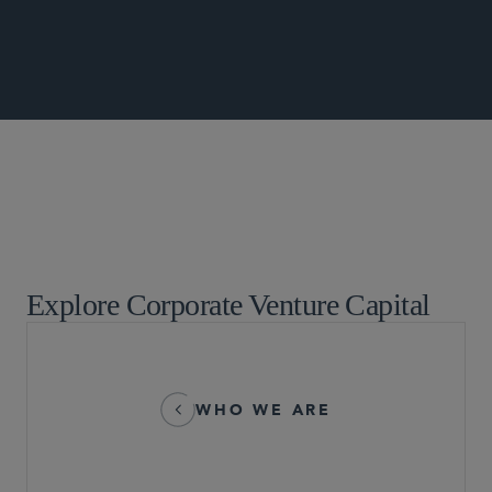
EMERGING COMPANIES AND VENTURE
CAPITAL AND PRIVATE EQUITY UPDATE
新兴公司和风险投资
Life Sciences Transactions
Explore Corporate Venture Capital
WHO WE ARE