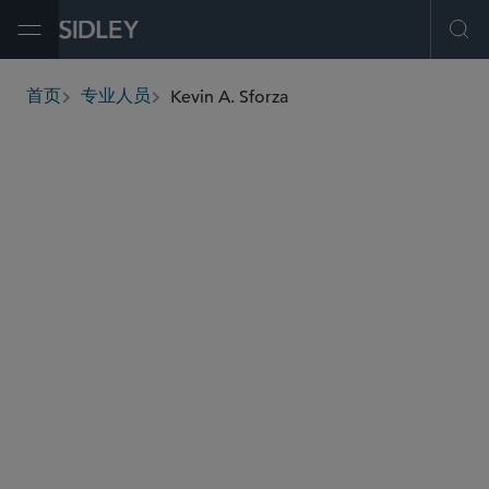
Open Menu
Ope
Kevin A. Sforza
首页
专业人员
breadcrumbs
ksforza
@sidley.com
食品、药品及医疗器械监管