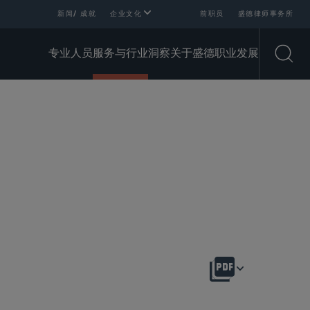
新闻/ 成就
企业文化
前职员
盛德律师事务所
专业人员
服务与行业
洞察
关于盛德
职业发展
Open