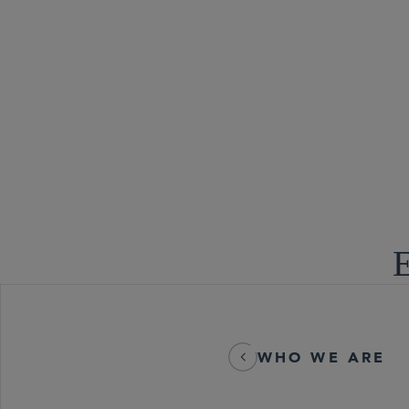
生物科技
卫生保健报销
医疗保健
Life Sciences
技术与知识产
E
WHO WE ARE