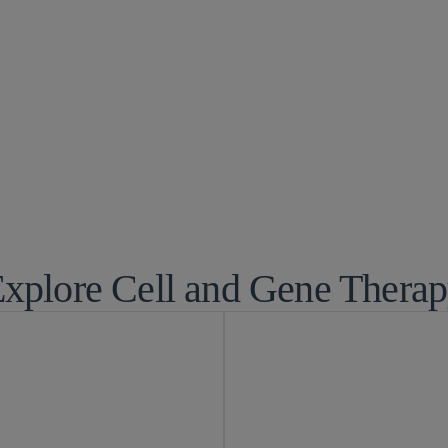
食品、药品及医
全球生命科学
生命科学：交易
 Transactions
医药
权交易
xplore Cell and Gene Thera