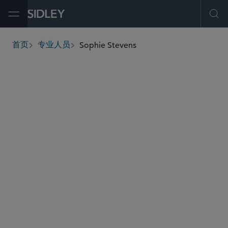
Open Menu
Ope
Sophie Stevens
首页
专业人员
breadcrumbs
sophie.stevens
@sidley.com
私募基金